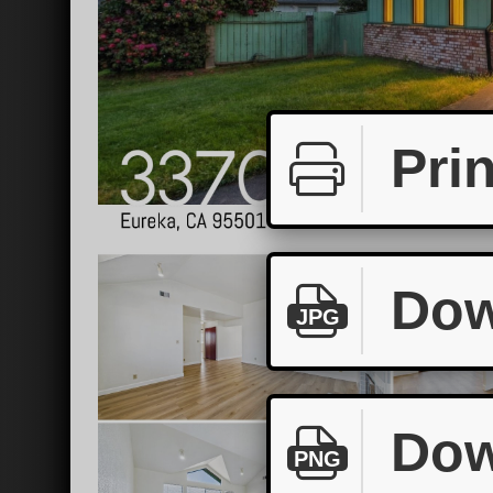
Prin
Dow
JPG
Dow
PNG