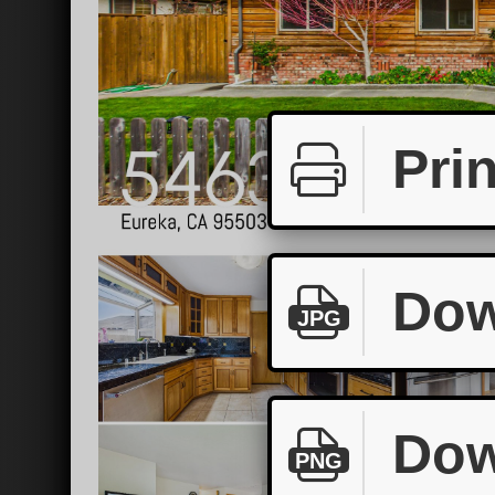
Prin
Dow
JPG
Dow
PNG