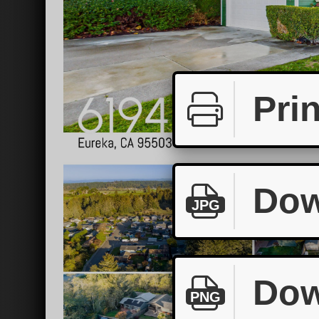
Prin
Dow
JPG
Dow
PNG